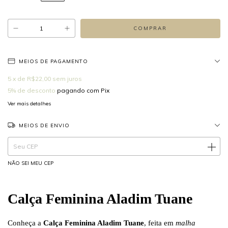
MEIOS DE PAGAMENTO
5
x de
R$22,00
sem juros
5% de desconto
pagando com Pix
Ver mais detalhes
MEIOS DE ENVIO
Entregas para o CEP:
ALTERAR CEP
NÃO SEI MEU CEP
Calça Feminina Aladim Tuane
Conheça a
Calça Feminina Aladim Tuane
, feita em
malha