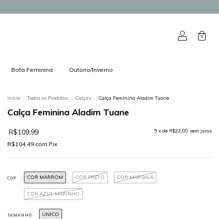
0
Bota Feminina
Outono/Inverno
Início
.
Todos os Produtos
.
Calças
.
Calça Feminina Aladim Tuane
Calça Feminina Aladim Tuane
R$109,99
5
x de
R$22,00
sem juros
R$104,49
com
Pix
COR MARROM
COR PRETO
COR MARSALA
COR
COR AZUL MARINHO
UNICO
TAMANHO