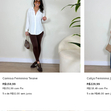
Camisa Feminina Teane
Calça Feminina J
R$159,99
R$229,99
R$151,99
com
Pix
R$218,49
com
Pix
5
x de
R$32,00
sem juros
5
x de
R$46,00
sem j