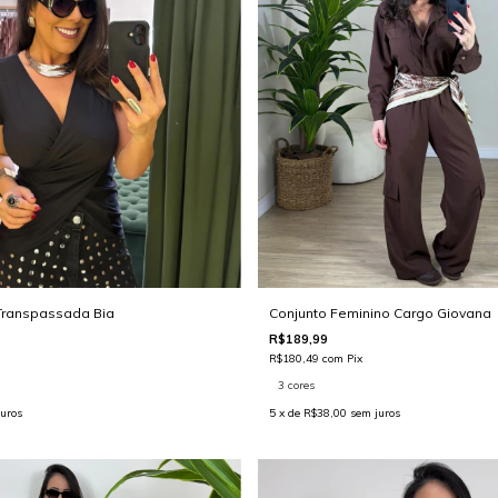
Transpassada Bia
Conjunto Feminino Cargo Giovana
R$189,99
R$180,49
com
Pix
3 cores
uros
5
x de
R$38,00
sem juros