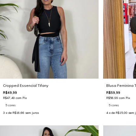
Cropped Essencial Tifany
Blusa Feminina 
R$49,99
R$59,99
R$47,49
com
Pix
R$56,99
com
Pix
5 cores
5 cores
3
x de
R$16,66
sem juros
4
x de
R$15,00
sem j