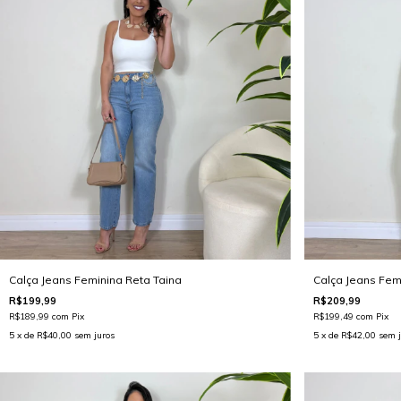
Calça Jeans Feminina Reta Taina
Calça Jeans Fem
R$199,99
R$209,99
R$189,99
com
Pix
R$199,49
com
Pix
5
x de
R$40,00
sem juros
5
x de
R$42,00
sem j