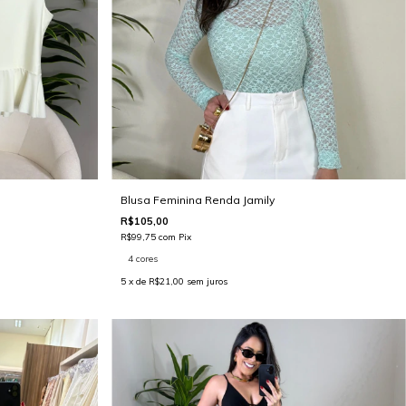
Blusa Feminina Renda Jamily
R$105,00
R$99,75
com
Pix
4 cores
5
x de
R$21,00
sem juros