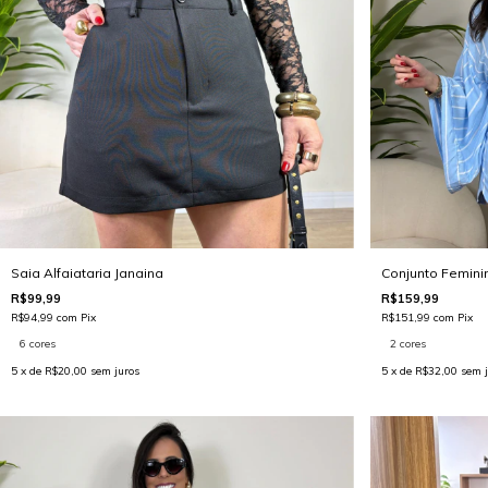
Saia Alfaiataria Janaina
Conjunto Femini
R$99,99
R$159,99
R$94,99
com
Pix
R$151,99
com
Pix
6 cores
2 cores
5
x de
R$20,00
sem juros
5
x de
R$32,00
sem j