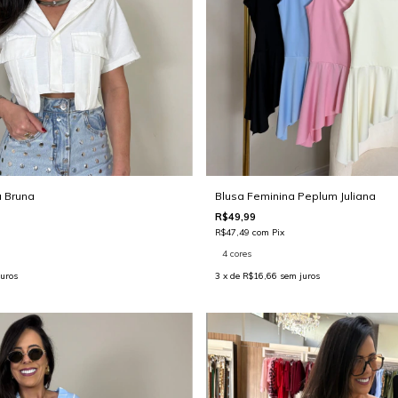
 Bruna
Blusa Feminina Peplum Juliana
R$49,99
R$47,49
com
Pix
4 cores
uros
3
x de
R$16,66
sem juros