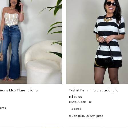
eans Max Flare Juliana
T-shirt Feminina Listrada Julia
R$79,99
R$75,99
com
Pix
uros
3 cores
5
x de
R$16,00
sem juros