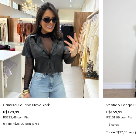
Camisa Courino Nova York
Vestido Longo 
R$129,99
R$159,99
R$123,49
com
Pix
R$151,99
com
Pix
5
x de
R$26,00
sem juros
3 cores
5
x de
R$32,00
sem j