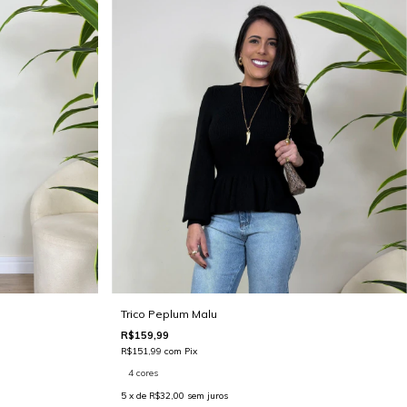
Trico Peplum Malu
R$159,99
R$151,99
com
Pix
4 cores
5
x de
R$32,00
sem juros