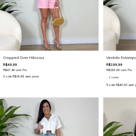
Cropped Over Hibiscus
Vestido Estampa
R$49,99
R$199,99
R$47,49
com
Pix
R$189,99
com
Pix
3
x de
R$16,66
sem juros
2 cores
5
x de
R$40,00
sem j