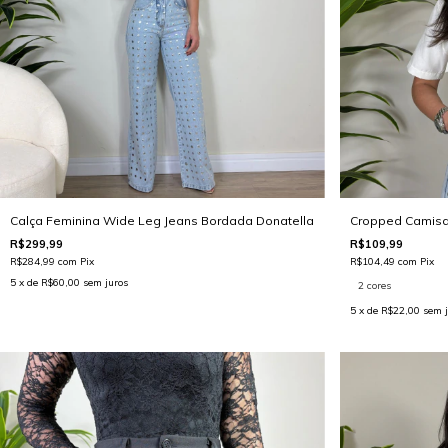
Calça Feminina Wide Leg Jeans Bordada Donatella
Cropped Camisa
R$299,99
R$109,99
R$284,99
com
Pix
R$104,49
com
Pix
5
x de
R$60,00
sem juros
2 cores
5
x de
R$22,00
sem j