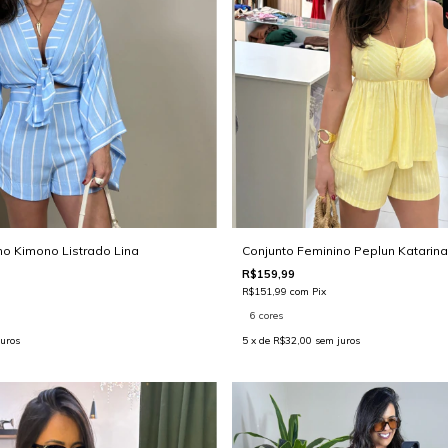
no Kimono Listrado Lina
Conjunto Feminino Peplun Katarina
R$159,99
R$151,99
com
Pix
6 cores
uros
5
x de
R$32,00
sem juros