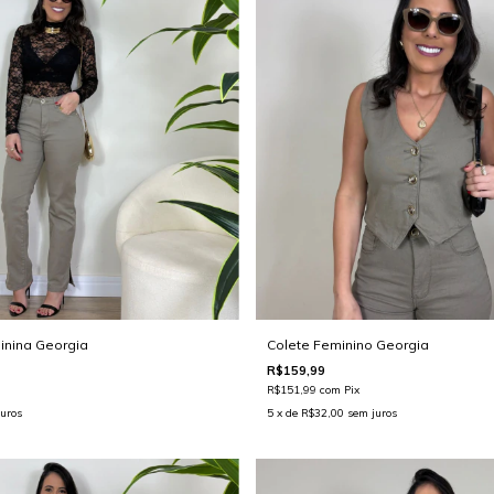
inina Georgia
Colete Feminino Georgia
R$159,99
R$151,99
com
Pix
uros
5
x de
R$32,00
sem juros