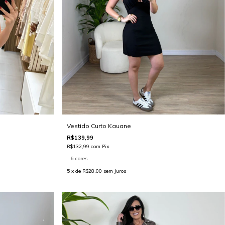
Vestido Curto Kauane
R$139,99
R$132,99
com
Pix
6 cores
5
x de
R$28,00
sem juros