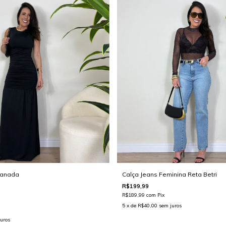
Canada
Calça Jeans Feminina Reta Betri
R$199,99
R$189,99
com
Pix
5
x de
R$40,00
sem juros
uros