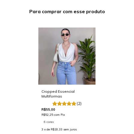
Para comprar com esse produto
Cropped Essencial
Multiformas
(2)
R$55,00
R$52,25
com
Pix
6 cores
3
x de
R$18,33
sem juros