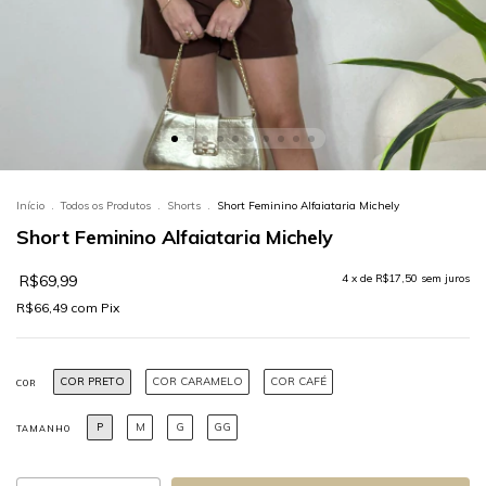
Início
.
Todos os Produtos
.
Shorts
.
Short Feminino Alfaiataria Michely
Short Feminino Alfaiataria Michely
R$69,99
4
x de
R$17,50
sem juros
R$66,49
com
Pix
COR PRETO
COR CARAMELO
COR CAFÉ
COR
P
M
G
GG
TAMANHO