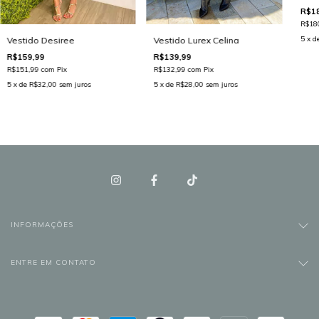
R$18
R$18
5
x d
Vestido Desiree
Vestido Lurex Celina
R$159,99
R$139,99
R$151,99
com
Pix
R$132,99
com
Pix
5
x de
R$32,00
sem juros
5
x de
R$28,00
sem juros
INFORMAÇÕES
ENTRE EM CONTATO