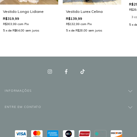
R$29
R$28
Vestido Longo Lidiane
Vestido Lurex Celina
3 c
R$319,99
R$139,99
R$303,99
com
Pix
R$132,99
com
Pix
5
x d
5
x de
R$64,00
sem juros
5
x de
R$28,00
sem juros
INFORMAÇÕES
ENTRE EM CONTATO