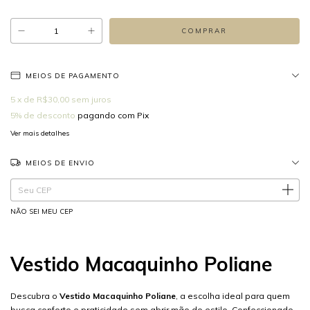
MEIOS DE PAGAMENTO
5
x de
R$30,00
sem juros
5% de desconto
pagando com Pix
Ver mais detalhes
MEIOS DE ENVIO
Entregas para o CEP:
ALTERAR CEP
NÃO SEI MEU CEP
Vestido Macaquinho Poliane
Descubra o
Vestido Macaquinho Poliane
, a escolha ideal para quem
busca conforto e praticidade sem abrir mão do estilo. Confeccionado