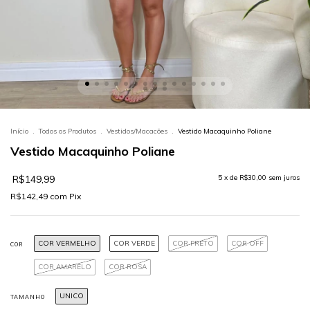
Início
.
Todos os Produtos
.
Vestidos/Macacões
.
Vestido Macaquinho Poliane
Vestido Macaquinho Poliane
R$149,99
5
x de
R$30,00
sem juros
R$142,49
com
Pix
COR VERMELHO
COR VERDE
COR PRETO
COR OFF
COR
COR AMARELO
COR ROSA
UNICO
TAMANHO